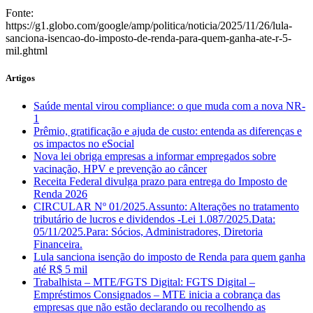
Fonte:
https://g1.globo.com/google/amp/politica/noticia/2025/11/26/lula-
sanciona-isencao-do-imposto-de-renda-para-quem-ganha-ate-r-5-
mil.ghtml
Artigos
Saúde mental virou compliance: o que muda com a nova NR-
1
Prêmio, gratificação e ajuda de custo: entenda as diferenças e
os impactos no eSocial
Nova lei obriga empresas a informar empregados sobre
vacinação, HPV e prevenção ao câncer
Receita Federal divulga prazo para entrega do Imposto de
Renda 2026
CIRCULAR Nº 01/2025.Assunto: Alterações no tratamento
tributário de lucros e dividendos -Lei 1.087/2025.Data:
05/11/2025.Para: Sócios, Administradores, Diretoria
Financeira.
Lula sanciona isenção do imposto de Renda para quem ganha
até R$ 5 mil
Trabalhista – MTE/FGTS Digital: FGTS Digital –
Empréstimos Consignados – MTE inicia a cobrança das
empresas que não estão declarando ou recolhendo as