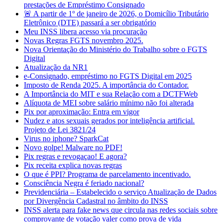
prestações de Empréstimo Consignado
🚨 A partir de 1º de janeiro de 2026, o Domicílio Tributário
Eletrônico (DTE) passará a ser obrigatório
Meu INSS libera acesso via procuração
Novas Regras FGTS novembro 2025.
Nova Orientação do Ministério do Trabalho sobre o FGTS
Digital
Atualização da NR1
e-Consignado, empréstimo no FGTS Digital em 2025
Imposto de Renda 2025. A importância do Contador.
A Importância do MIT e sua Relação com a DCTFWeb
Alíquota de MEI sobre salário mínimo não foi alterada
Pix por aproximação: Entra em vigor
Nudez e atos sexuais gerados por inteligência artificial.
Projeto de Lei 3821/24
Virus no iphone? SparkCat
Novo golpe! Malware no PDF!
Pix regras e revogaçao! E agora?
Pix receita explica novas regras
O que é PPI? Programa de parcelamento incentivado.
Consciência Negra é feriado nacional?
Previdenciária – Estabelecido o serviço Atualização de Dados
por Divergência Cadastral no âmbito do INSS
INSS alerta para fake news que circula nas redes sociais sobre
comprovante de votação valer como prova de vida