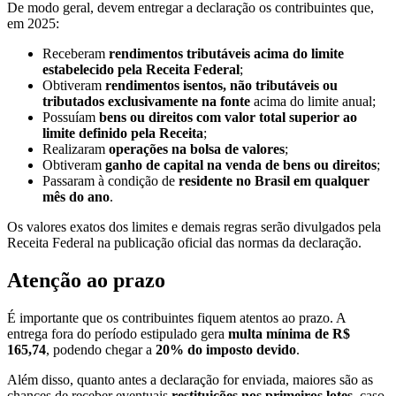
De modo geral, devem entregar a declaração os contribuintes que,
em 2025:
Receberam
rendimentos tributáveis acima do limite
estabelecido pela Receita Federal
;
Obtiveram
rendimentos isentos, não tributáveis ou
tributados exclusivamente na fonte
acima do limite anual;
Possuíam
bens ou direitos com valor total superior ao
limite definido pela Receita
;
Realizaram
operações na bolsa de valores
;
Obtiveram
ganho de capital na venda de bens ou direitos
;
Passaram à condição de
residente no Brasil em qualquer
mês do ano
.
Os valores exatos dos limites e demais regras serão divulgados pela
Receita Federal na publicação oficial das normas da declaração.
Atenção ao prazo
É importante que os contribuintes fiquem atentos ao prazo. A
entrega fora do período estipulado gera
multa mínima de R$
165,74
, podendo chegar a
20% do imposto devido
.
Além disso, quanto antes a declaração for enviada, maiores são as
chances de receber eventuais
restituições nos primeiros lotes
, caso