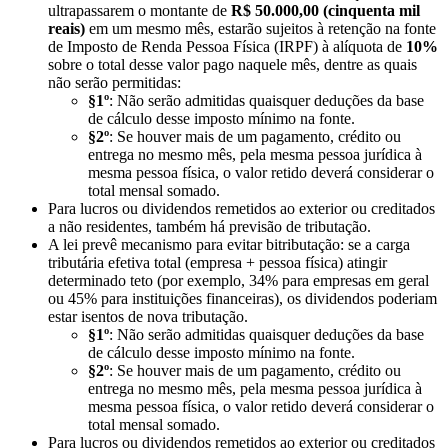
ultrapassarem o montante de
R$ 50.000,00 (cinquenta mil
reais)
em um mesmo mês, estarão sujeitos à retenção na fonte
de Imposto de Renda Pessoa Física (IRPF) à alíquota de
10%
sobre o total desse valor pago naquele mês, dentre as quais
não serão permitidas:
§1º
: Não serão admitidas quaisquer deduções da base
de cálculo desse imposto mínimo na fonte.
§2º
: Se houver mais de um pagamento, crédito ou
entrega no mesmo mês, pela mesma pessoa jurídica à
mesma pessoa física, o valor retido deverá considerar o
total mensal somado.
Para lucros ou dividendos remetidos ao exterior ou creditados
a não residentes, também há previsão de tributação.
A lei prevê mecanismo para evitar bitributação: se a carga
tributária efetiva total (empresa + pessoa física) atingir
determinado teto (por exemplo, 34% para empresas em geral
ou 45% para instituições financeiras), os dividendos poderiam
estar isentos de nova tributação.
§1º
: Não serão admitidas quaisquer deduções da base
de cálculo desse imposto mínimo na fonte.
§2º
: Se houver mais de um pagamento, crédito ou
entrega no mesmo mês, pela mesma pessoa jurídica à
mesma pessoa física, o valor retido deverá considerar o
total mensal somado.
Para lucros ou dividendos remetidos ao exterior ou creditados