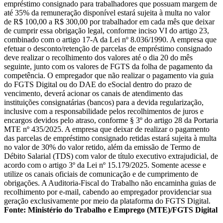
empréstimo consignado para trabalhadores que possuam margem de
até 35% da remuneração disponível estará sujeita à multa no valor
de R$ 100,00 a R$ 300,00 por trabalhador em cada mês que deixar
de cumprir essa obrigação legal, conforme inciso VI do artigo 23,
combinado com o artigo 17-A da Lei nº 8.036/1990. A empresa que
efetuar o desconto/retenção de parcelas de empréstimo consignado
deve realizar o recolhimento dos valores até o dia 20 do mês
seguinte, junto com os valores de FGTS da folha de pagamento da
competência. O empregador que não realizar o pagamento via guia
do FGTS Digital ou do DAE do eSocial dentro do prazo de
vencimento, deverá acionar os canais de atendimento das
instituições consignatárias (bancos) para a devida regularização,
inclusive com a responsabilidade pelos recolhimentos de juros e
encargos devidos pelo atraso, conforme § 3º do artigo 28 da Portaria
MTE nº 435/2025. A empresa que deixar de realizar o pagamento
das parcelas de empréstimo consignado retidas estará sujeita à multa
no valor de 30% do valor retido, além da emissão de Termo de
Débito Salarial (TDS) com valor de título executivo extrajudicial, de
acordo com o artigo 3º da Lei nº 15.179/2025. Somente acesse e
utilize os canais oficiais de comunicação e de cumprimento de
obrigações. A Auditoria-Fiscal do Trabalho não encaminha guias de
recolhimento por e-mail, cabendo ao empregador providenciar sua
geração exclusivamente por meio da plataforma do FGTS Digital.
Fonte: Ministério do Trabalho e Emprego (MTE)/FGTS Digital