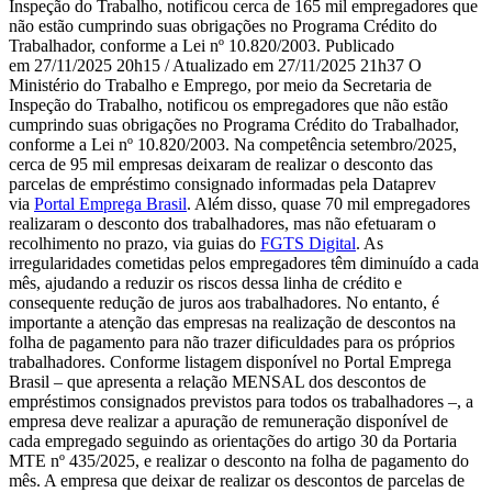
Inspeção do Trabalho, notificou cerca de 165 mil empregadores que
não estão cumprindo suas obrigações no Programa Crédito do
Trabalhador, conforme a Lei nº 10.820/2003. Publicado
em 27/11/2025 20h15 / Atualizado em 27/11/2025 21h37 O
Ministério do Trabalho e Emprego, por meio da Secretaria de
Inspeção do Trabalho, notificou os empregadores que não estão
cumprindo suas obrigações no Programa Crédito do Trabalhador,
conforme a Lei nº 10.820/2003. Na competência setembro/2025,
cerca de 95 mil empresas deixaram de realizar o desconto das
parcelas de empréstimo consignado informadas pela Dataprev
via
Portal Emprega Brasil
. Além disso, quase 70 mil empregadores
realizaram o desconto dos trabalhadores, mas não efetuaram o
recolhimento no prazo, via guias do
FGTS Digital
. As
irregularidades cometidas pelos empregadores têm diminuído a cada
mês, ajudando a reduzir os riscos dessa linha de crédito e
consequente redução de juros aos trabalhadores. No entanto, é
importante a atenção das empresas na realização de descontos na
folha de pagamento para não trazer dificuldades para os próprios
trabalhadores. Conforme listagem disponível no Portal Emprega
Brasil – que apresenta a relação MENSAL dos descontos de
empréstimos consignados previstos para todos os trabalhadores –, a
empresa deve realizar a apuração de remuneração disponível de
cada empregado seguindo as orientações do artigo 30 da Portaria
MTE nº 435/2025, e realizar o desconto na folha de pagamento do
mês. A empresa que deixar de realizar os descontos de parcelas de