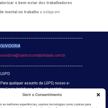
alorizar o bem-estar dos trabalhadores
.
de mental no trabalho
e esteja em
______________________________________
OUVIDORIA
ouvidoria@santoscontabilidade.com.br
______________________________________
LGPD
Para qualquer assunto da LGPD, nosso e-
mail para tratativas, entre em contato
Gerir o Consentimento
lgpd@santoscontabilidade.com.br
er as melhores experiências, usamos tecnologias como cookies para
______________________________________