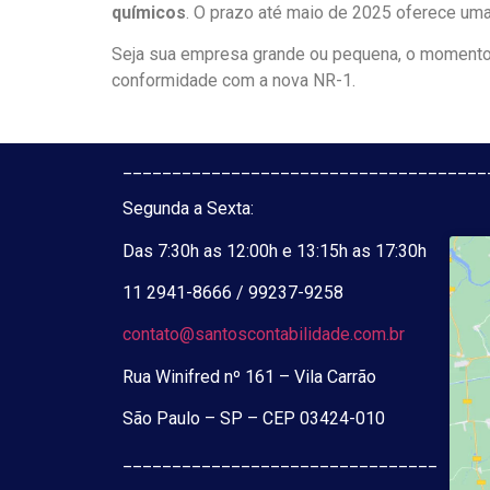
químicos
. O prazo até maio de 2025 oferece uma
Seja sua empresa grande ou pequena, o momento
conformidade com a nova NR-1.
_____________________________________
Segunda a Sexta:
Das 7:30h as 12:00h e 13:15h as 17:30h
11 2941-8666 / 99237-9258
contato@santoscontabilidade.com.br
Rua Winifred nº 161 – Vila Carrão
São Paulo – SP – CEP 03424-010
_____________________________________