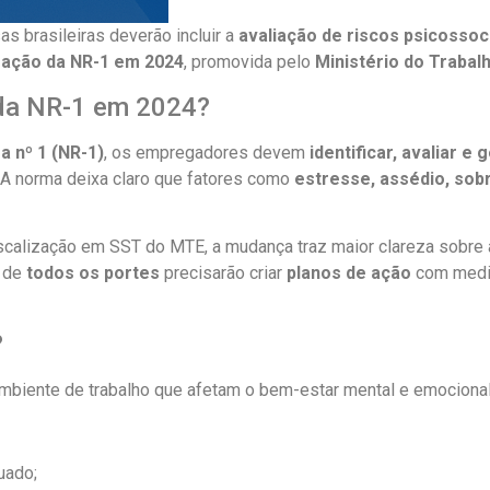
as brasileiras deverão incluir a
avaliação de riscos psicossoc
zação da NR-1 em 2024
, promovida pelo
Ministério do Traba
 da NR-1 em 2024?
 nº 1 (NR-1)
, os empregadores devem
identificar, avaliar e
 A norma deixa claro que fatores como
estresse, assédio, sob
calização em SST do MTE, a mudança traz maior clareza sobre a 
s de
todos os portes
precisarão criar
planos de ação
com medid
?
mbiente de trabalho que afetam o bem-estar mental e emocional
uado;