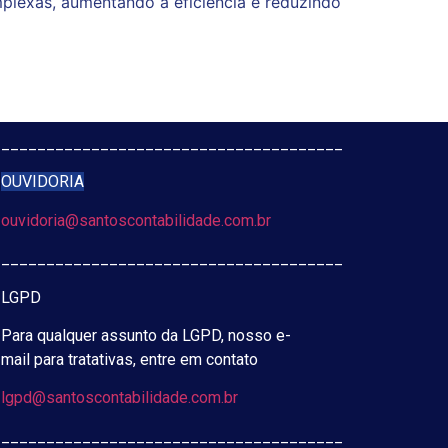
omplexas, aumentando a eficiência e reduzindo
______________________________________
OUVIDORIA
ouvidoria@santoscontabilidade.com.br
______________________________________
LGPD
Para qualquer assunto da LGPD, nosso e-
mail para tratativas, entre em contato
lgpd@santoscontabilidade.com.br
______________________________________