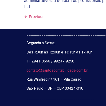
administrativos, a IA libera os profissionai
[…]
←
Previous
_____________________________________
Segunda a Sexta:
Das 7:30h as 12:00h e 13:15h as 17:30h
11 2941-8666 / 99237-9258
contato@santoscontabilidade.com.br
Rua Winifred nº 161 – Vila Carrão
São Paulo – SP – CEP 03424-010
_____________________________________