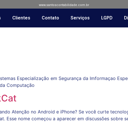
www.santoscontabilidade.com.br
s
Clientes
Contato
Serviços
LGPD
Di
istemas Especialização em Segurança da Imformaçao Espe
s da Computação
kCat
ndo Atenção no Android e iPhone? Se você curte tecnolog
cat. Esse nome começou a aparecer em discussões sobre seg