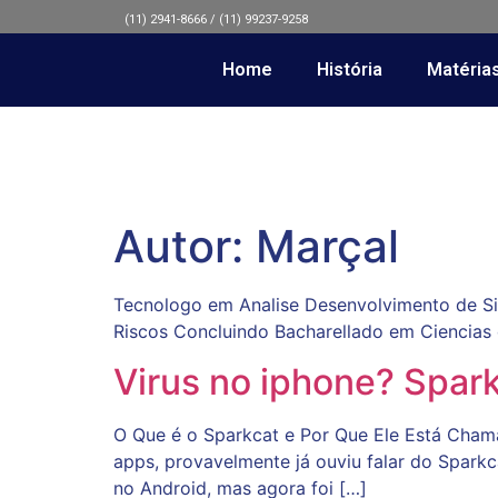
(11) 2941-8666 / (11) 99237-9258
Home
História
Matéria
Autor:
Marçal
Tecnologo em Analise Desenvolvimento de S
Riscos Concluindo Bacharellado em Ciencia
Virus no iphone? Spar
O Que é o Sparkcat e Por Que Ele Está Chama
apps, provavelmente já ouviu falar do Spark
no Android, mas agora foi […]