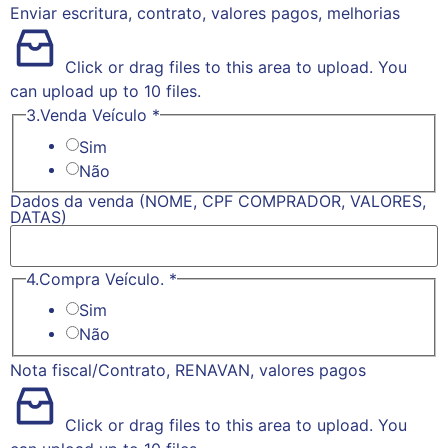
Enviar escritura, contrato, valores pagos, melhorias
Click or drag files to this area to upload.
You
can upload up to 10 files.
3.Venda Veículo
*
Sim
Não
8.
Dados da venda (NOME, CPF COMPRADOR, VALORES,
senha
DATAS)
5.
4.Compra Veículo.
*
Sim
Não
Nota fiscal/Contrato, RENAVAN, valores pagos
Click or drag files to this area to upload.
You