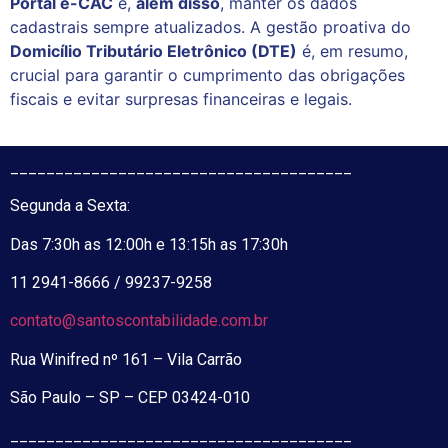
Portal e-CAC
e,
além disso
, manter os dados
cadastrais sempre atualizados. A gestão proativa do
Domicílio Tributário Eletrônico (DTE)
é, em resumo,
crucial para garantir o cumprimento das obrigações
fiscais e evitar surpresas financeiras e legais.
______________________________________
Segunda a Sexta:
Das 7:30h as 12:00h e 13:15h as 17:30h
11 2941-8666 / 99237-9258
contato@santoscontabilidade.com.br
Rua Winifred nº 161 – Vila Carrão
São Paulo – SP – CEP 03424-010
______________________________________