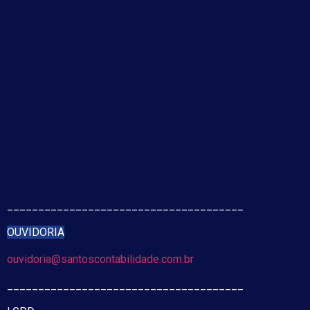
______________________________________
OUVIDORIA
ouvidoria@santoscontabilidade.com.br
______________________________________