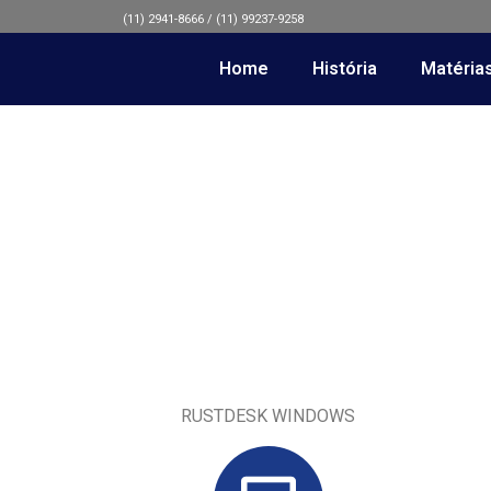
(11) 2941-8666 / (11) 99237-9258
Home
História
Matéria
RUSTDESK WINDOWS