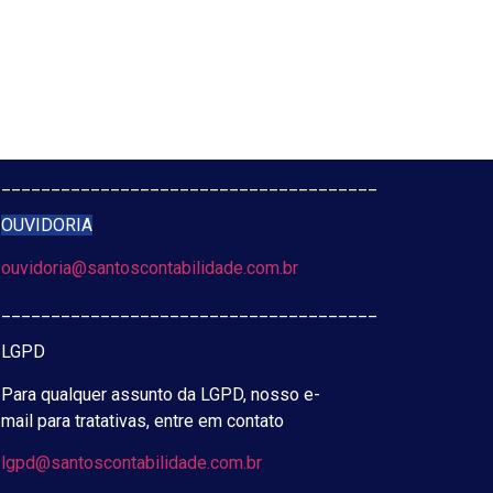
______________________________________
OUVIDORIA
ouvidoria@santoscontabilidade.com.br
______________________________________
LGPD
Para qualquer assunto da LGPD, nosso e-
mail para tratativas, entre em contato
lgpd@santoscontabilidade.com.br