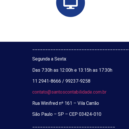
_____________________________________
Segunda a Sexta:
Das 7:30h as 12:00h e 13:15h as 17:30h
11 2941-8666 / 99237-9258
contato@santoscontabilidade.com.br
Rua Winifred nº 161 – Vila Carrão
São Paulo – SP – CEP 03424-010
_____________________________________